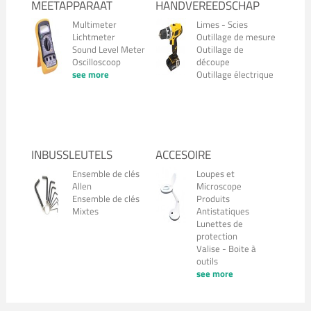
MEETAPPARAAT
HANDVEREEDSCHAP
Multimeter
Limes - Scies
Lichtmeter
Outillage de mesure
Sound Level Meter
Outillage de
Oscilloscoop
découpe
see more
Outillage électrique
INBUSSLEUTELS
ACCESOIRE
Ensemble de clés
Loupes et
Allen
Microscope
Ensemble de clés
Produits
Mixtes
Antistatiques
Lunettes de
protection
Valise - Boite à
outils
see more