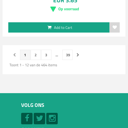
EUR 3.65
Op voorraad
Add to Cart
1
2
3
...
39
Toont 1 - 12 van de 464 items
VOLG ONS