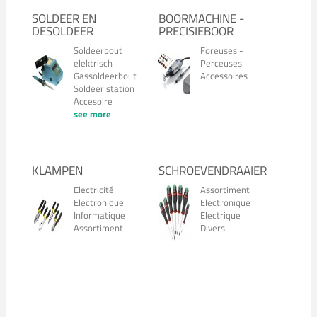
SOLDEER EN
BOORMACHINE -
DESOLDEER
PRECISIEBOOR
Soldeerbout
Foreuses -
elektrisch
Perceuses
Gassoldeerbout
Accessoires
Soldeer station
Accesoire
see more
KLAMPEN
SCHROEVENDRAAIER
Electricité
Assortiment
Electronique
Electronique
Informatique
Electrique
Assortiment
Divers