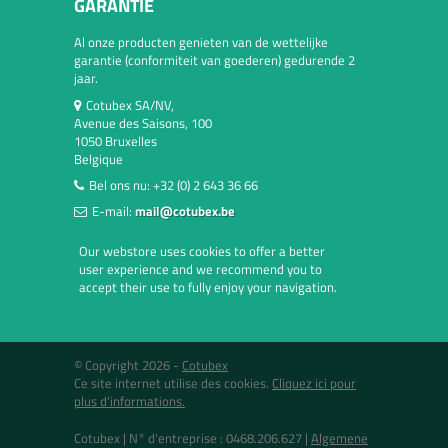
GARANTIE
Al onze producten genieten van de wettelijke
garantie (conformiteit van goederen) gedurende 2
jaar.
Cotubex SA/NV,
Avenue des Saisons, 100
1050 Bruxelles
Belgique
Bel ons nu:
+32 (0) 2 643 36 66
E-mail:
mail@cotubex.be
Our webstore uses cookies to offer a better
user experience and we recommend you to
accept their use to fully enjoy your navigation.
© Copyright 2026 -
Cotubex
Ce site internet utilise des cookies.
Cliquez ici pour
plus d'informations.
Cotubex |
N° d'entreprise : 0468.206.627
|
Algemene