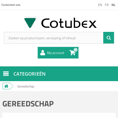
EN
FR
NL
Contacteer ons
0
My account
CATEGORIEËN
Gereedschap
GEREEDSCHAP