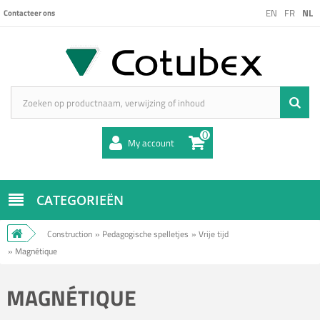
EN
FR
NL
Contacteer ons
0
My account
CATEGORIEËN
Construction
»
Pedagogische spelletjes
»
Vrije tijd
»
Magnétique
MAGNÉTIQUE