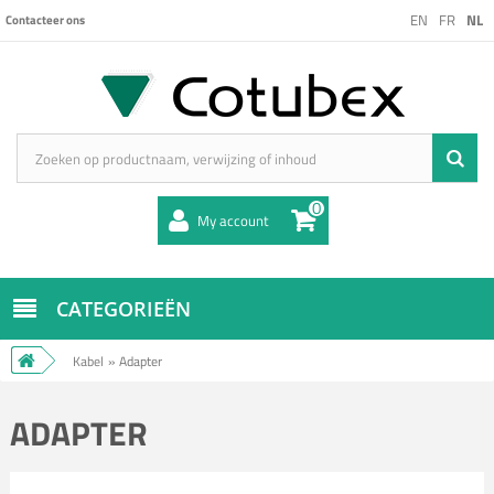
EN
FR
NL
Contacteer ons
0
My account
CATEGORIEËN
Kabel
»
Adapter
ADAPTER