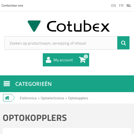
EN
FR
NL
Contacteer ons
0
My account
CATEGORIEËN
Elektronica
»
Optoelectronica
»
Optokopplers
OPTOKOPPLERS