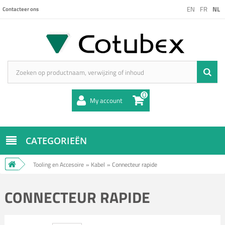
EN
FR
NL
Contacteer ons
0
My account
CATEGORIEËN
Tooling en Accesoire
»
Kabel
»
Connecteur rapide
CONNECTEUR RAPIDE