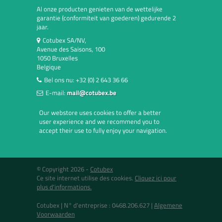
Al onze producten genieten van de wettelijke
garantie (conformiteit van goederen) gedurende 2
jaar.
Cotubex SA/NV,
Avenue des Saisons, 100
1050 Bruxelles
Belgique
Bel ons nu:
+32 (0) 2 643 36 66
E-mail:
mail@cotubex.be
Our webstore uses cookies to offer a better
user experience and we recommend you to
accept their use to fully enjoy your navigation.
© Copyright 2026 -
Cotubex
Ce site internet utilise des cookies.
Cliquez ici pour
plus d'informations.
Cotubex |
N° d'entreprise : 0468.206.627
|
Algemene
Voorwaarden