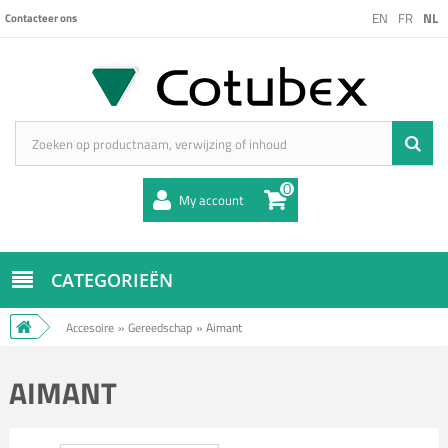
EN
FR
NL
Contacteer ons
0
My account
CATEGORIEËN
Accesoire
»
Gereedschap
»
Aimant
AIMANT