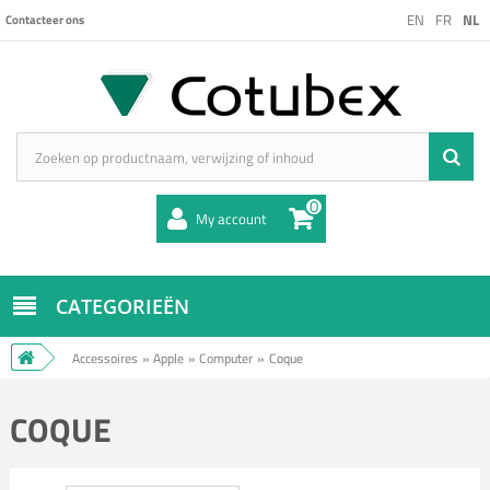
EN
FR
NL
Contacteer ons
0
My account
CATEGORIEËN
Accessoires
»
Apple
»
Computer
»
Coque
COQUE