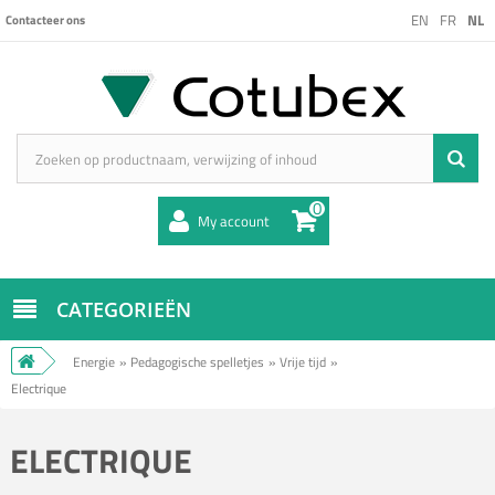
EN
FR
NL
Contacteer ons
0
My account
CATEGORIEËN
Energie
»
Pedagogische spelletjes
»
Vrije tijd
»
Electrique
ELECTRIQUE