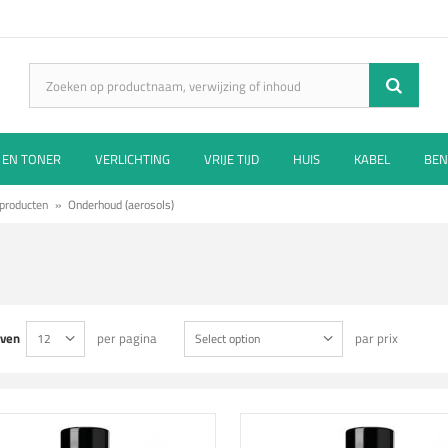
 EN TONER
VERLICHTING
VRIJE TIJD
HUIS
KABEL
BEN
producten
»
Onderhoud (aerosols)
ven
per pagina
par prix
12
Select option