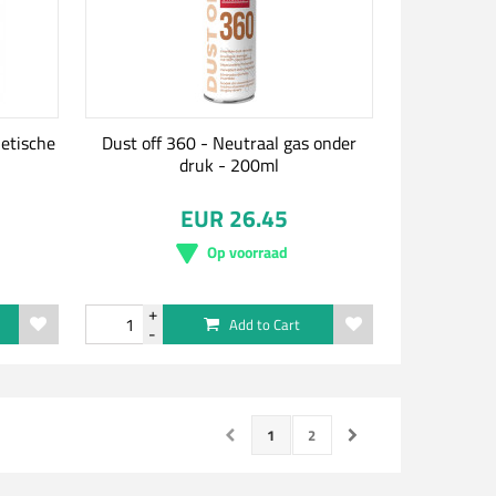
netische
Dust off 360 - Neutraal gas onder
druk - 200ml
EUR 26.45
Op voorraad
Add to Cart
1
2