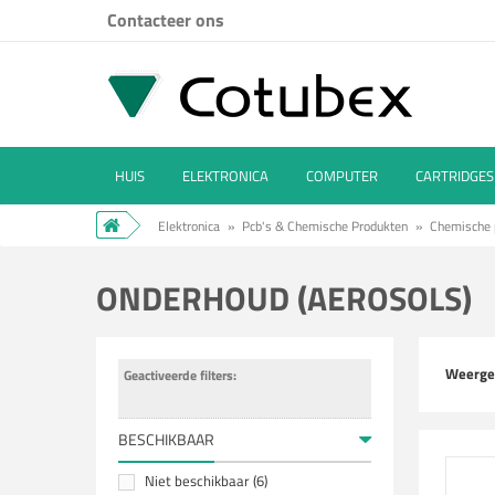
Contacteer ons
HUIS
ELEKTRONICA
COMPUTER
CARTRIDGES
Elektronica
»
Pcb's & Chemische Produkten
»
Chemische 
ONDERHOUD (AEROSOLS)
Weerge
Geactiveerde filters:
BESCHIKBAAR
Niet beschikbaar
(6)