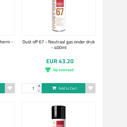
cherm -
Dust off 67 - Neutraal gas onder druk
- 400ml
EUR 43.20
Op voorraad
Add to Cart