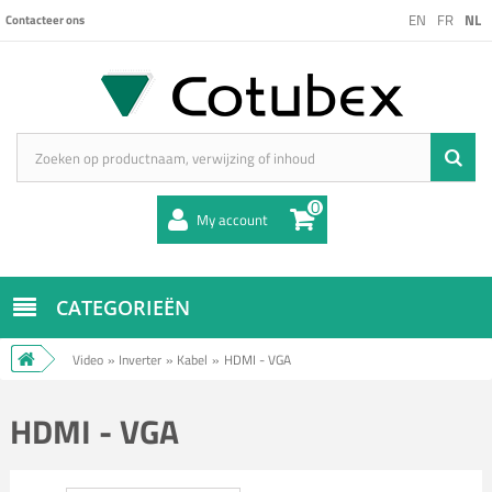
EN
FR
NL
Contacteer ons
0
My account
CATEGORIEËN
Video
»
Inverter
»
Kabel
»
HDMI - VGA
HDMI - VGA