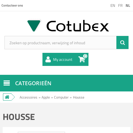
EN
FR
NL
Contacteer ons
0
My account
CATEGORIEËN
Accessoires
»
Apple
»
Computer
»
Housse
HOUSSE