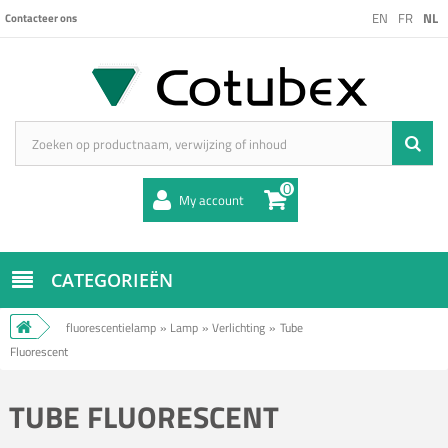
EN
FR
NL
Contacteer ons
0
My account
CATEGORIEËN
fluorescentielamp
»
Lamp
»
Verlichting
»
Tube
Fluorescent
TUBE FLUORESCENT