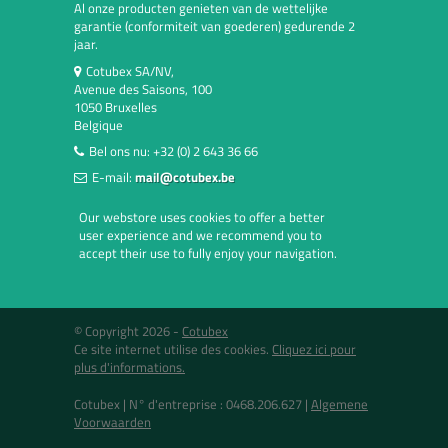
Al onze producten genieten van de wettelijke
garantie (conformiteit van goederen) gedurende 2
jaar.
Cotubex SA/NV,
Avenue des Saisons, 100
1050 Bruxelles
Belgique
Bel ons nu:
+32 (0) 2 643 36 66
E-mail:
mail@cotubex.be
Our webstore uses cookies to offer a better
user experience and we recommend you to
accept their use to fully enjoy your navigation.
© Copyright 2026 -
Cotubex
Ce site internet utilise des cookies.
Cliquez ici pour
plus d'informations.
Cotubex |
N° d'entreprise : 0468.206.627
|
Algemene
Voorwaarden