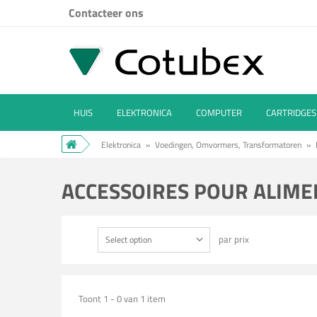
Contacteer ons
HUIS
ELEKTRONICA
COMPUTER
CARTRIDGES
Elektronica
»
Voedingen, Omvormers, Transformatoren
»
ACCESSOIRES POUR ALIM
par prix
Select option
Toont 1 - 0 van 1 item