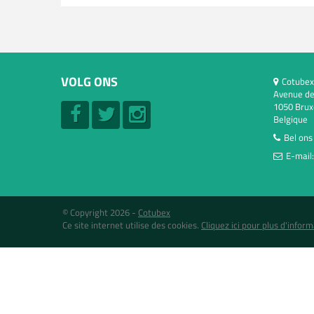
VOLG ONS
Cotubex
Avenue de
1050 Brux
Belgique
Bel ons
E-mail
© Copyright 2026 -
Cotubex
Ce site internet utilise des cookies.
Cliquez ici pour plus d'inform