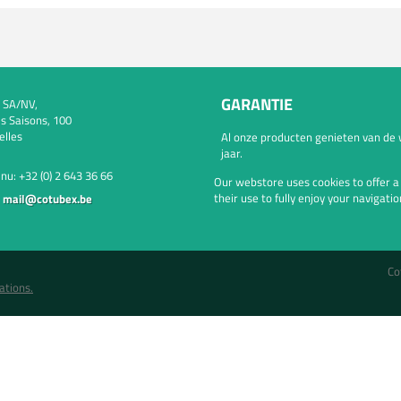
GARANTIE
 SA/NV,
s Saisons, 100
elles
Al onze producten genieten van de 
jaar.
 nu:
+32 (0) 2 643 36 66
Our webstore uses cookies to offer 
their use to fully enjoy your navigatio
:
mail@cotubex.be
Co
ations.