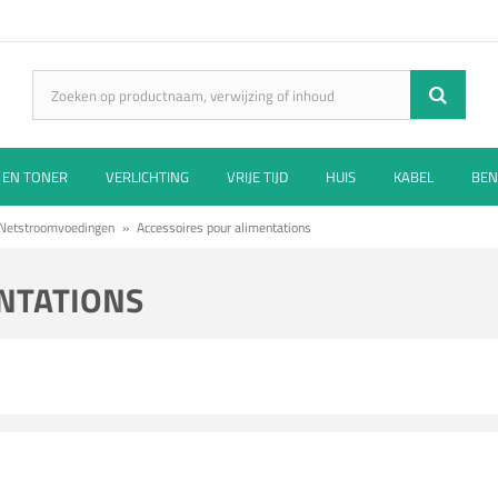
 EN TONER
VERLICHTING
VRIJE TIJD
HUIS
KABEL
BEN
Netstroomvoedingen
»
Accessoires pour alimentations
ENTATIONS