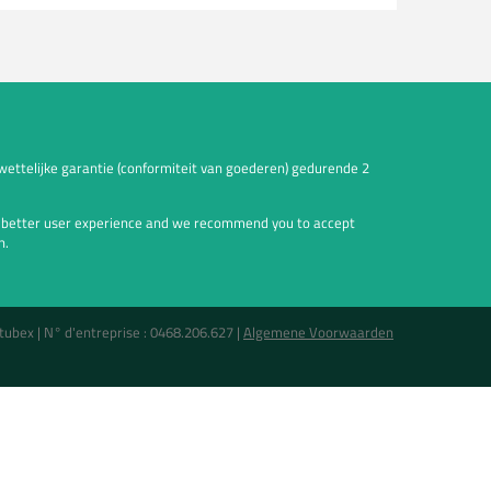
wettelijke garantie (conformiteit van goederen) gedurende 2
a better user experience and we recommend you to accept
n.
tubex |
N° d'entreprise : 0468.206.627
|
Algemene Voorwaarden