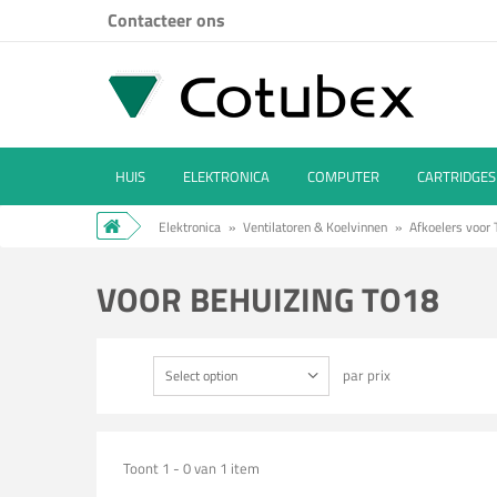
Contacteer ons
HUIS
ELEKTRONICA
COMPUTER
CARTRIDGES
Elektronica
»
Ventilatoren & Koelvinnen
»
Afkoelers voor
VOOR BEHUIZING TO18
par prix
Select option
Toont 1 - 0 van 1 item