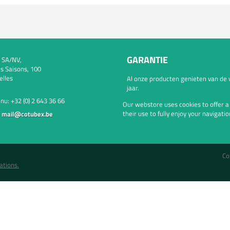
GARANTIE
 SA/NV,
s Saisons, 100
elles
Al onze producten genieten van de 
jaar.
 nu:
+32 (0) 2 643 36 66
Our webstore uses cookies to offer 
their use to fully enjoy your navigatio
:
mail@cotubex.be
Co
ations.