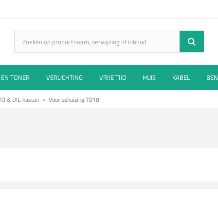
 EN TONER
VERLICHTING
VRIJE TIJD
HUIS
KABEL
BEN
 TO & DIL-kasten
»
Voor behuizing TO18