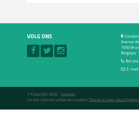
VOLG ONS
Cotubex
Avenue de
1050 Brux
Belgique
Bel ons
E-mail
© Copyright 2026 -
Cotubex
Ce site internet utilise des cookies.
Cliquez ici pour plus d'inform