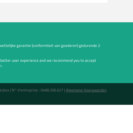
wettelijke garantie (conformiteit van goederen) gedurende 2
a better user experience and we recommend you to accept
n.
tubex |
N° d'entreprise : 0468.206.627
|
Algemene Voorwaarden