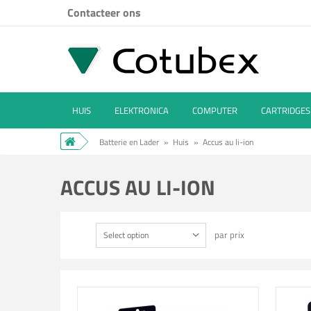
Contacteer ons
HUIS
ELEKTRONICA
COMPUTER
CARTRIDGES
Batterie en Lader
»
Huis
»
Accus au li-ion
ACCUS AU LI-ION
par prix
Select option