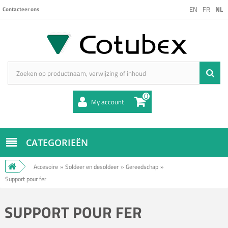
EN
FR
NL
Contacteer ons
0
My account
CATEGORIEËN
Accesoire
»
Soldeer en desoldeer
»
Gereedschap
»
Support pour fer
SUPPORT POUR FER