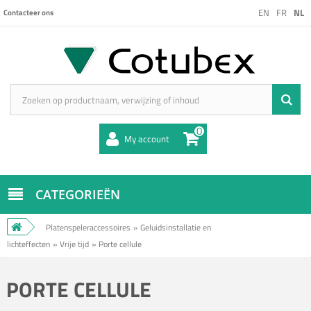
EN
FR
NL
Contacteer ons
0
My account
CATEGORIEËN
Platenspeleraccessoires
»
Geluidsinstallatie en
lichteffecten
»
Vrije tijd
»
Porte cellule
PORTE CELLULE