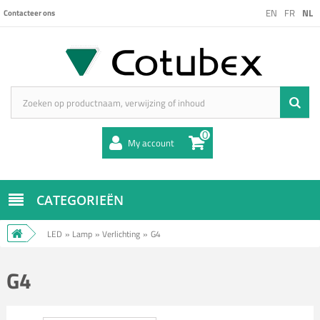
EN
FR
NL
Contacteer ons
0
My account
CATEGORIEËN
LED
»
Lamp
»
Verlichting
»
G4
G4