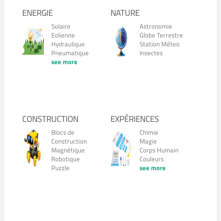
ENERGIE
NATURE
Solaire
Astronomie
Eolienne
Globe Terrestre
Hydraulique
Station Méteo
Pneumatique
Insectes
see more
CONSTRUCTION
EXPÉRIENCES
Blocs de
Chimie
Construction
Magie
Magnétique
Corps Humain
Robotique
Couleurs
Puzzle
see more