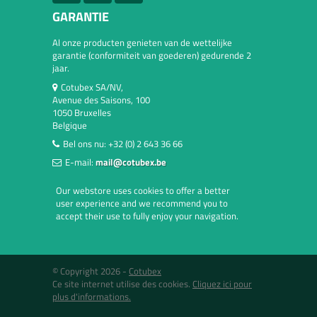
GARANTIE
Al onze producten genieten van de wettelijke
garantie (conformiteit van goederen) gedurende 2
jaar.
Cotubex SA/NV,
Avenue des Saisons, 100
1050 Bruxelles
Belgique
Bel ons nu:
+32 (0) 2 643 36 66
E-mail:
mail@cotubex.be
Our webstore uses cookies to offer a better
user experience and we recommend you to
accept their use to fully enjoy your navigation.
© Copyright 2026 -
Cotubex
Ce site internet utilise des cookies.
Cliquez ici pour
plus d'informations.