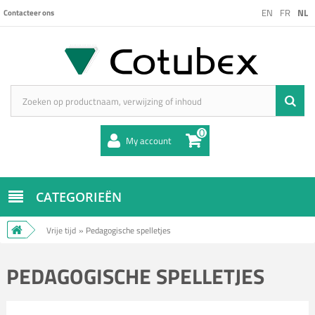
EN
FR
NL
Contacteer ons
0
My account
CATEGORIEËN
Vrije tijd
»
Pedagogische spelletjes
PEDAGOGISCHE SPELLETJES