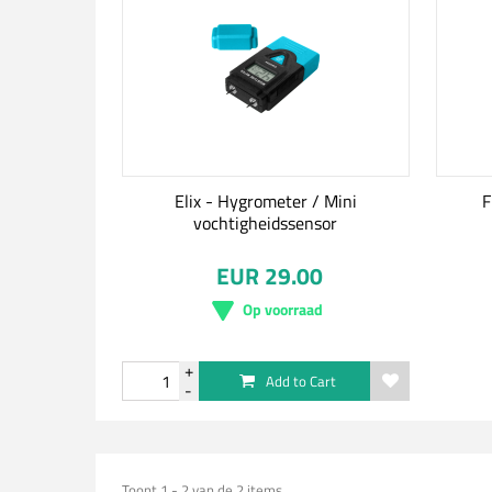
Elix - Hygrometer / Mini
F
vochtigheidssensor
EUR 29.00
Op voorraad
Add to Cart
Toont 1 - 2 van de 2 items