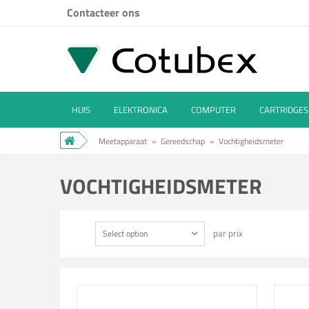
Contacteer ons
HUIS
ELEKTRONICA
COMPUTER
CARTRIDGES
Meetapparaat
»
Gereedschap
»
Vochtigheidsmeter
VOCHTIGHEIDSMETER
par prix
Select option