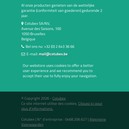
Al onze producten genieten van de wettelijke
garantie (conformiteit van goederen) gedurende 2
jaar.
Cotubex SA/NV,
Avenue des Saisons, 100
1050 Bruxelles
Belgique
Bel ons nu:
+32 (0) 2 643 36 66
E-mail:
mail@cotubex.be
Our webstore uses cookies to offer a better
user experience and we recommend you to
accept their use to fully enjoy your navigation.
© Copyright 2026 -
Cotubex
Ce site internet utilise des cookies.
Cliquez ici pour
plus d'informations.
Cotubex |
N° d'entreprise : 0468.206.627
|
Algemene
Voorwaarden