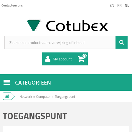
EN
FR
NL
Contacteer ons
0
My account
CATEGORIEËN
Netwerk
»
Computer
»
Toegangspunt
TOEGANGSPUNT