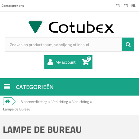
EN
FR
NL
Contacteer ons
0
My account
CATEGORIEËN
Binnenverlichting
»
Verlichting
»
Verlichting
»
Lampe de Bureau
LAMPE DE BUREAU