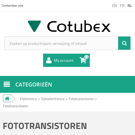
EN
FR
NL
Contacteer ons
0
My account
CATEGORIEËN
Elektronica
»
Optoelectronica
»
Fototransistoren
»
Fototransistoren
FOTOTRANSISTOREN