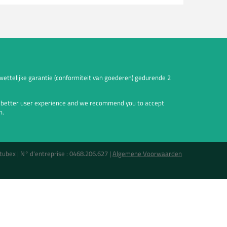
wettelijke garantie (conformiteit van goederen) gedurende 2
a better user experience and we recommend you to accept
n.
tubex |
N° d'entreprise : 0468.206.627
|
Algemene Voorwaarden