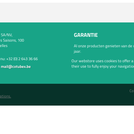
GARANTIE
 SA/NV,
s Saisons, 100
elles
Al onze producten genieten van de 
jaar.
 nu:
+32 (0) 2 643 36 66
Our webstore uses cookies to offer 
their use to fully enjoy your navigatio
:
mail@cotubex.be
Co
ations.