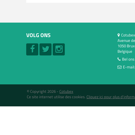
VOLG ONS
Cotubex
Avenue de
1050 Brux
Belgique
Bel ons
E-mail
© Copyright 2026 -
Cotubex
Ce site internet utilise des cookies.
Cliquez ici pour plus d'inform