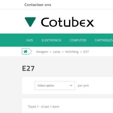
Contacteer ons
HUIS
ELEKTRONICA
COMPUTER
CARTRIDGES
Halogeen
»
Lamp
»
Verlichting
»
E27
E27
par prix
Select option
Toont 1 - 0 van 1 item