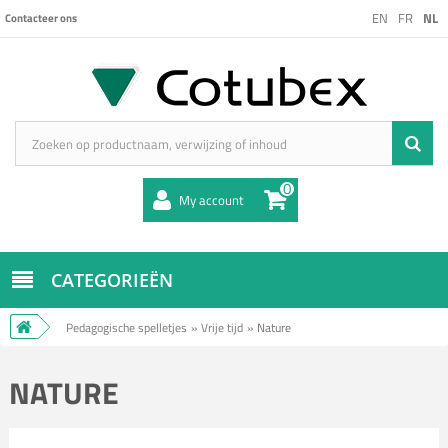
EN
FR
NL
Contacteer ons
0
My account
CATEGORIEËN
Pedagogische spelletjes
»
Vrije tijd
»
Nature
NATURE