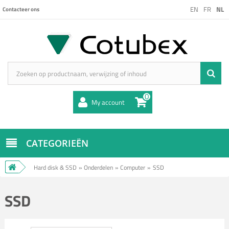
EN
FR
NL
Contacteer ons
0
My account
CATEGORIEËN
Hard disk & SSD
»
Onderdelen
»
Computer
»
SSD
SSD