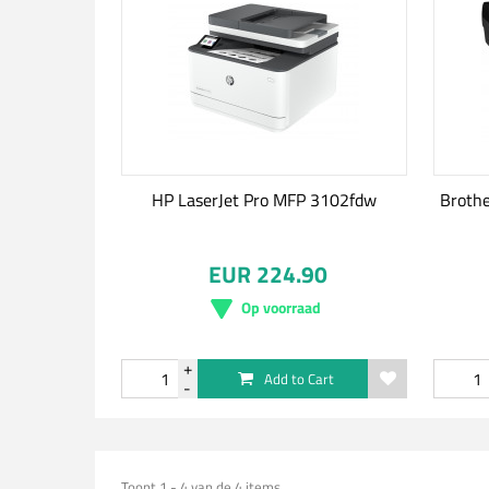
HP LaserJet Pro MFP 3102fdw
Broth
EUR 224.90
Op voorraad
Add to Cart
Toont 1 - 4 van de 4 items