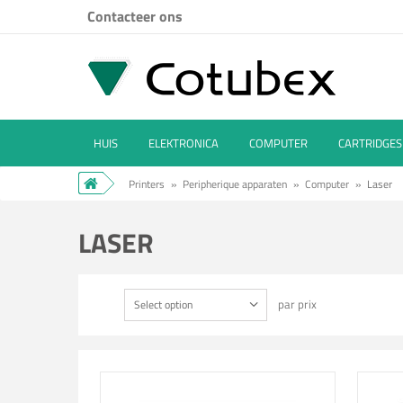
Contacteer ons
HUIS
ELEKTRONICA
COMPUTER
CARTRIDGES
Printers
»
Peripherique apparaten
»
Computer
»
Laser
LASER
par prix
Select option