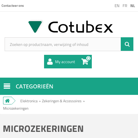
EN
FR
NL
Contacteer ons
0
My account
CATEGORIEËN
Elektronica
»
Zekeringen & Accessoires
»
Microzekeringen
MICROZEKERINGEN