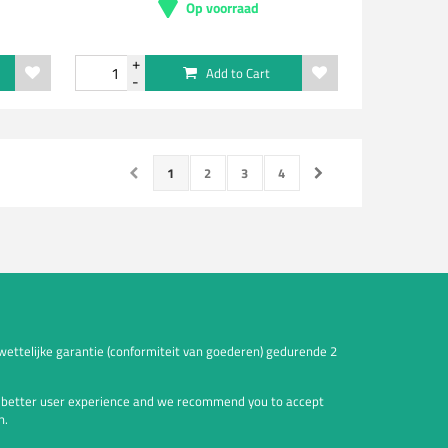
Op voorraad
Add to Cart
1
2
3
4
wettelijke garantie (conformiteit van goederen) gedurende 2
a better user experience and we recommend you to accept
n.