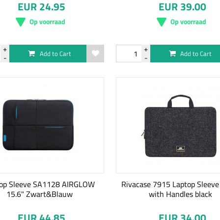
EUR 24.95
EUR 39.00
Op voorraad
Op voorraad
Add to Cart
Add to Cart
top Sleeve SA1128 AIRGLOW
Rivacase 7915 Laptop Sleeve
15.6" Zwart&Blauw
with Handles black
EUR 44.85
EUR 34.00