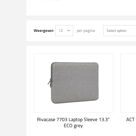
Weergeven
per pagina
12
Select option
Rivacase 7703 Laptop Sleeve 13.3"
ACT 
ECO grey