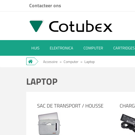
Contacteer ons
HUIS
ELEKTRONICA
COMPUTER
CARTRIDGES
Accesoire
»
Computer
»
Laptop
LAPTOP
SAC DE TRANSPORT / HOUSSE
CHARG