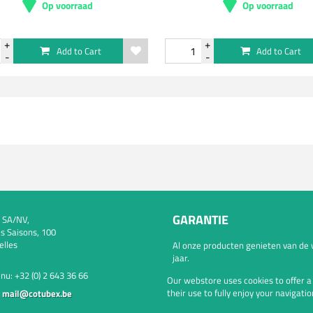
Op voorraad
Op voorraad
Add to Cart
Add to Cart
GARANTIE
 SA/NV,
s Saisons, 100
elles
Al onze producten genieten van de 
jaar.
 nu:
+32 (0) 2 643 36 66
Our webstore uses cookies to offer 
their use to fully enjoy your navigatio
:
mail@cotubex.be