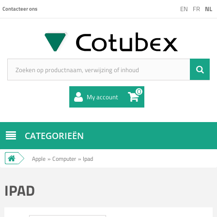
EN
FR
NL
Contacteer ons
0
My account
CATEGORIEËN
Apple
»
Computer
»
Ipad
IPAD