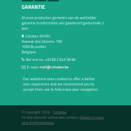
GARANTIE
Al onze producten genieten van de wettelijke
garantie (conformiteit van goederen) gedurende 2
jaar.
Cotubex SA/NV,
Avenue des Saisons, 100
1050 Bruxelles
Belgique
Bel ons nu:
+32 (0) 2 643 36 66
E-mail:
mail@cotubex.be
Our webstore uses cookies to offer a better
user experience and we recommend you to
accept their use to fully enjoy your navigation.
© Copyright 2026 -
Cotubex
Ce site internet utilise des cookies.
Cliquez ici pour
plus d'informations.