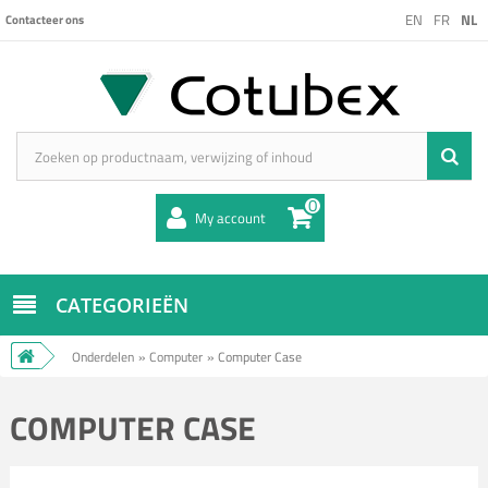
EN
FR
NL
Contacteer ons
0
My account
CATEGORIEËN
Onderdelen
»
Computer
»
Computer Case
COMPUTER CASE