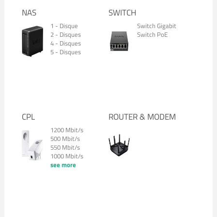
NAS
SWITCH
1 - Disque
Switch Gigabit
2 - Disques
Switch PoE
4 - Disques
5 - Disques
CPL
ROUTER & MODEM
1200 Mbit/s
500 Mbit/s
550 Mbit/s
1000 Mbit/s
see more