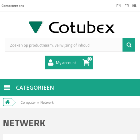
EN
FR
NL
Contacteer ons
0
My account
CATEGORIEËN
Computer
»
Netwerk
NETWERK