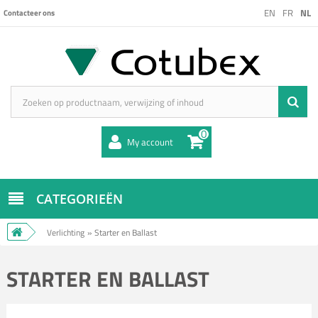
EN
FR
NL
Contacteer ons
0
My account
CATEGORIEËN
Verlichting
»
Starter en Ballast
STARTER EN BALLAST