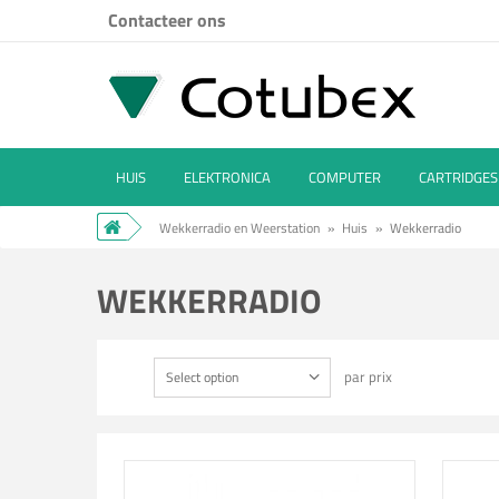
Contacteer ons
HUIS
ELEKTRONICA
COMPUTER
CARTRIDGES
Wekkerradio en Weerstation
»
Huis
»
Wekkerradio
WEKKERRADIO
par prix
Select option