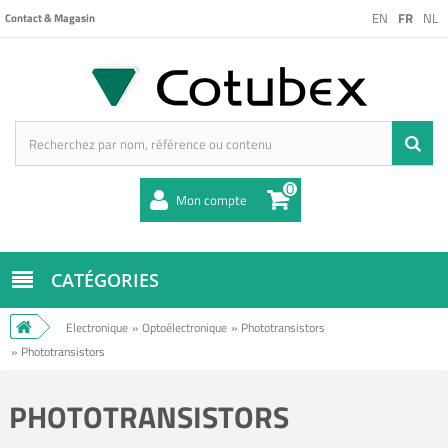
EN
FR
NL
Contact & Magasin
0
Mon compte
CATÉGORIES
Electronique
»
Optoélectronique
»
Phototransistors
»
Phototransistors
PHOTOTRANSISTORS