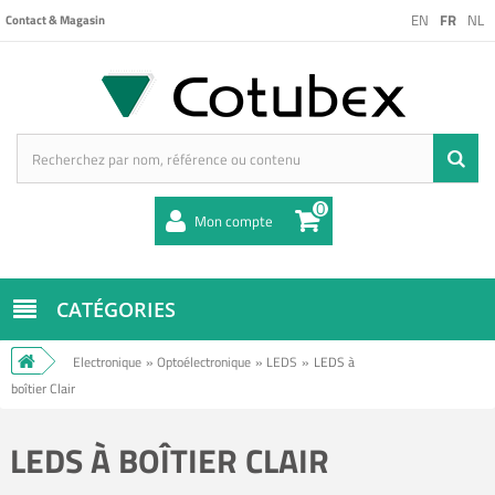
EN
FR
NL
Contact & Magasin
0
Mon compte
CATÉGORIES
Electronique
»
Optoélectronique
»
LEDS
»
LEDS à
boîtier Clair
LEDS À BOÎTIER CLAIR