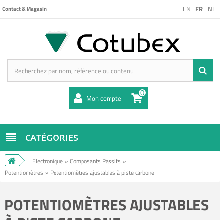
EN
FR
NL
Contact & Magasin
0
Mon compte
CATÉGORIES
Electronique
»
Composants Passifs
»
Potentiomètres
»
Potentiomètres ajustables à piste carbone
POTENTIOMÈTRES AJUSTABLES