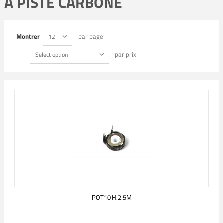
À PISTE CARBONE
Montrer
par page
12
par prix
Select option
POT10.H.2.5M