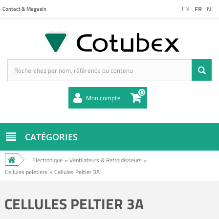
EN
FR
NL
Contact & Magasin
0
Mon compte
CATÉGORIES
Electronique
»
Ventilateurs & Refroidisseurs
»
Cellules peletiers
»
Cellules Peltier 3A
CELLULES PELTIER 3A