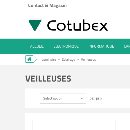
Contact & Magasin
ACCUEIL
ELECTRONIQUE
INFORMATIQUE
CA
Luminaire
»
Eclairage
»
Veilleuses
VEILLEUSES
par prix
Select option