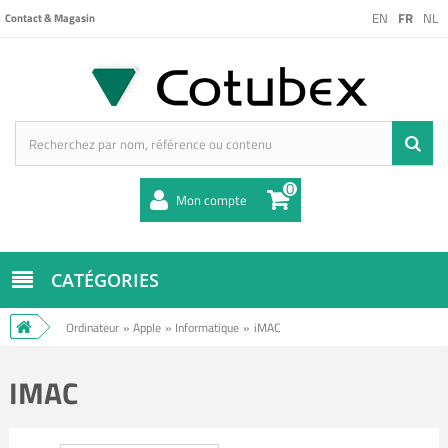
EN
FR
NL
Contact & Magasin
0
Mon compte
CATÉGORIES
Ordinateur
»
Apple
»
Informatique
»
iMAC
IMAC