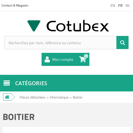
EN
FR
NL
Contact & Magasin
0
Mon compte
CATÉGORIES
Pièces détachées
»
Informatique
»
Boitier
BOITIER