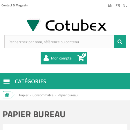
EN
FR
NL
Contact & Magasin
0
Mon compte
CATÉGORIES
Papier
»
Consommable
»
Papier bureau
PAPIER BUREAU