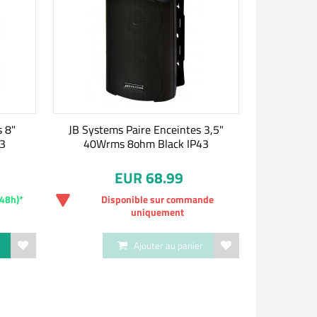
s 8"
JB Systems Paire Enceintes 3,5"
43
40Wrms 8ohm Black IP43
EUR 68.99
-48h)*
Disponible sur commande
uniquement
r
Ajouter au panier