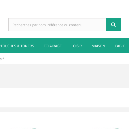
RTOUCHES & TONERS
ECLAIRAGE
LOISIR
MAISON
CÂBLE
sif