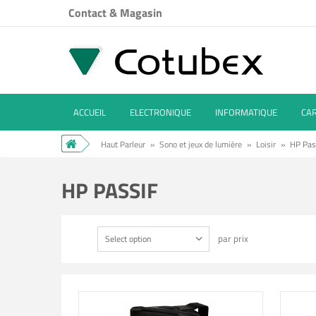
Contact & Magasin
ACCUEIL
ELECTRONIQUE
INFORMATIQUE
CA
Haut Parleur
»
Sono et jeux de lumière
»
Loisir
»
HP Pas
HP PASSIF
par prix
Select option