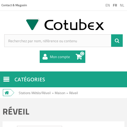
EN
FR
NL
Contact & Magasin
0
Mon compte
CATÉGORIES
Stations Météo/Réveil
»
Maison
»
Réveil
RÉVEIL