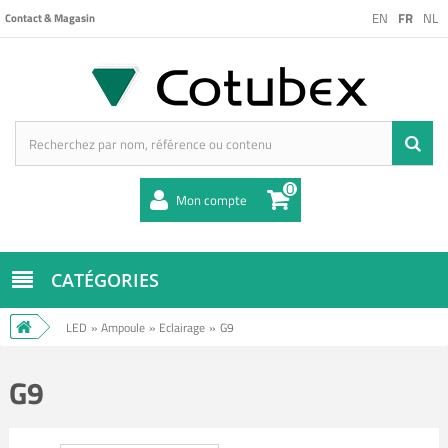
EN
FR
NL
Contact & Magasin
0
Mon compte
CATÉGORIES
LED
»
Ampoule
»
Eclairage
»
G9
G9