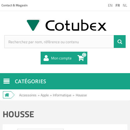
EN
FR
NL
Contact & Magasin
0
Mon compte
CATÉGORIES
Accessoires
»
Apple
»
Informatique
»
Housse
HOUSSE