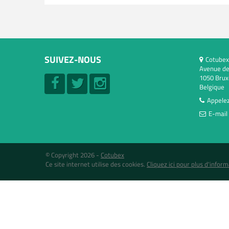
SUIVEZ-NOUS
Cotubex
Avenue de
1050 Brux
Belgique
Appelez
E-mail 
© Copyright 2026 -
Cotubex
Ce site internet utilise des cookies.
Cliquez ici pour plus d'inform