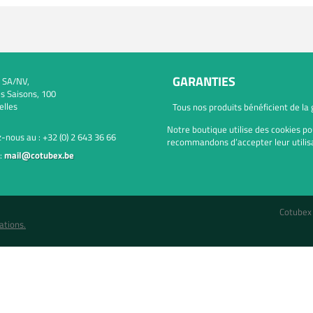
GARANTIES
 SA/NV,
s Saisons, 100
elles
Tous nos produits bénéficient de la
Notre boutique utilise des cookies po
-nous au :
+32 (0) 2 643 36 66
recommandons d’accepter leur utilisa
:
mail@cotubex.be
Cotubex
ations.