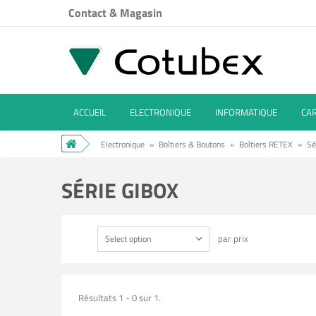
Contact & Magasin
ACCUEIL
ELECTRONIQUE
INFORMATIQUE
CA
Electronique
»
Boîtiers & Boutons
»
Boîtiers RETEX
»
Sé
SÉRIE GIBOX
par prix
Select option
Résultats 1 - 0 sur 1.