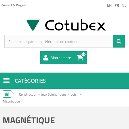
EN
FR
NL
Contact & Magasin
0
Mon compte
CATÉGORIES
Construction
»
Jeux Scientifiques
»
Loisir
»
Magnétique
MAGNÉTIQUE