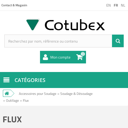
EN
FR
NL
Contact & Magasin
0
Mon compte
CATÉGORIES
Accessoires pour Soudage
»
Soudage & Désoudage
»
Outillage
»
Flux
FLUX