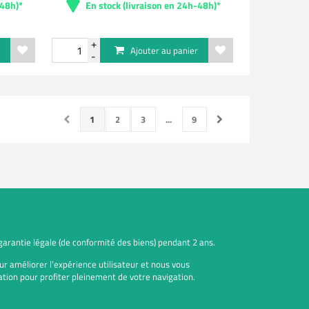
-48h)*
En stock (livraison en 24h-48h)*
r
Ajouter au panier
1
2
3
...
9
 garantie légale (de conformité des biens) pendant 2 ans.
ur améliorer l’expérience utilisateur et nous vous
tion pour profiter pleinement de votre navigation.