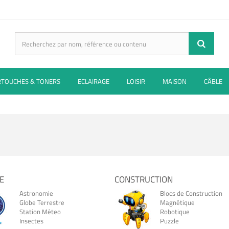
RTOUCHES & TONERS
ECLAIRAGE
LOISIR
MAISON
CÂBLE
E
CONSTRUCTION
Astronomie
Blocs de Construction
Globe Terrestre
Magnétique
Station Méteo
Robotique
Insectes
Puzzle