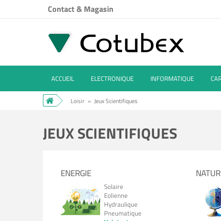
Contact & Magasin
ACCUEIL
ELECTRONIQUE
INFORMATIQUE
CA
Loisir
»
Jeux Scientifiques
JEUX SCIENTIFIQUES
ENERGIE
NATUR
Solaire
Eolienne
Hydraulique
Pneumatique