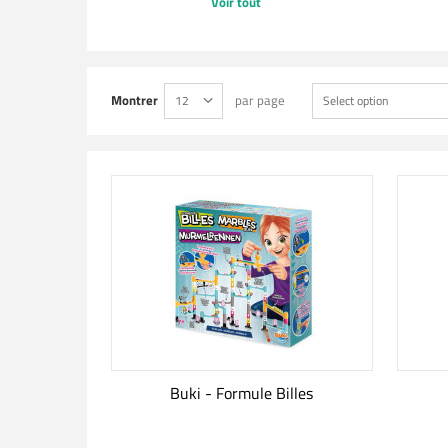
Voir tout
Montrer
par page
12
Select option
Buki - Formule Billes