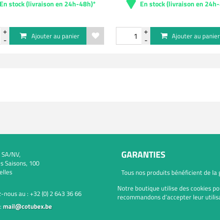
En stock (livraison en 24h-48h)*
En stock (livraison en 24h
Ajouter au panier
Ajouter au panie
GARANTIES
 SA/NV,
s Saisons, 100
elles
Tous nos produits bénéficient de la
Notre boutique utilise des cookies po
-nous au :
+32 (0) 2 643 36 66
recommandons d’accepter leur utilisa
:
mail@cotubex.be